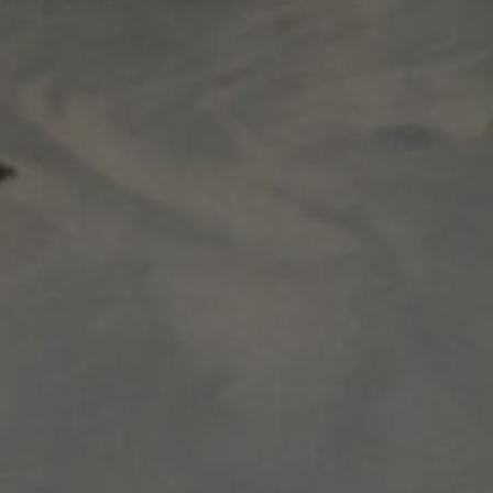
Przyjęcia
REZERWACJA ONLINE
Szkoły
Zielona Szkoła na Mazurach
Studniówki
Łękuk Mały 8, 11-510 Łękuk Mały
recepcja@lekuk.pl
+48 515 233 784